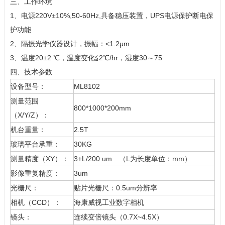
三、工作环境
1、电源220V±10%,50-60Hz,具备稳压装置，UPS电源保护断电保
护功能
2、隔振光学仪器设计，振幅：<1.2μm
3、温度20±2 ℃，温度变化≦2℃/hr，湿度30～75
四、技术参数
设备型号：
ML8102
测量范围
800*1000*200mm
（X/Y/Z）：
机台重量：
2.5T
玻璃平台承重：
30KG
测量精度（XY）：
3+L/200 um （L为长度单位：mm）
影像重复精度：
3um
光栅尺：
贴片光栅尺：0.5um分辨率
相机（CCD）：
海康威视工业数字相机
镜头：
连续变倍镜头（0.7X~4.5X）