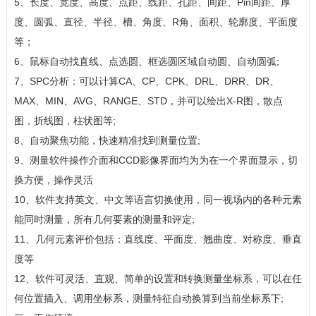
5、长度、宽度、高度、点距、线距、孔距、间距、Pin间距、厚
度、圆弧、直径、半径、槽、角度、R角、面积、轮廓度、平面度
等；
6、鼠标自动找直线、点选圆、框选圆区域自动圆、自动圆弧;
7、SPC分析：可以计算CA、CP、CPK、DRL、DRR、DR、
MAX、MIN、AVG、RANGE、STD，并可以绘出X-R图，散点
图，折线图，柱状图等;
8、自动聚焦功能，快速精准找到测量位置;
9、测量软件操作介面和CCD影像界面均为为在一个界面显示，切
换方便，操作灵活
10、软件支持英文、中文等语言切换使用，同一视场内的各种元素
能同时测量，所有几何要素的测量和评定;
11、几何元素评价包括：直线度、平面度、翘曲度、对称度、垂直
度等
12、软件可灵活、直观、简单的设置和转换测量坐标系，可以在任
何位置插入、调用坐标系，测量特征自动换算到当前坐标系下;