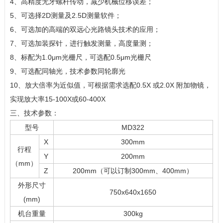
4、高精度无牙螺杆传动，减少机械位移误差；
5、可选择2D测量及2.5D测量软件；
6、可选加的高端的双远心光路镜头技术的应用；
7、可选加装探针，进行触发测量，高度量测；
8、标配为1.0μm光栅尺，可选配0.5μm光栅尺
9、可选配同轴光，技术参数同轮廓光
10、放大倍率为近似值，可根据需求选配0.5X 或2.0X 附加物镜，
实现放大率15-100X或60-400X
三、技术参数：
型号
MD322
X
300mm
行程
Y
200mm
（mm）
Z
200mm（可以订制300mm、400mm）
外形尺寸
750x640x1650
(mm)
机台重量
300kg