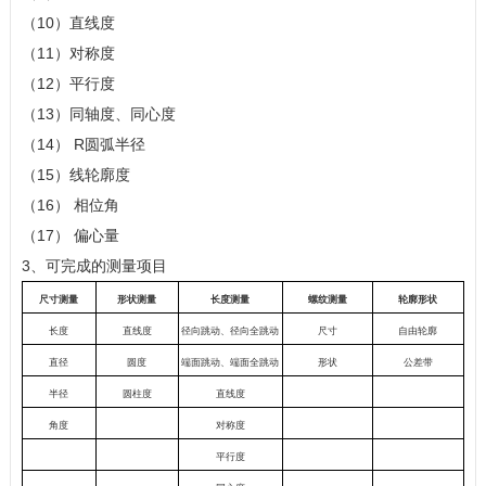
（10）直线度
（11）对称度
（12）平行度
（13）同轴度、同心度
（14） R圆弧半径
（15）线轮廓度
（16） 相位角
（17） 偏心量
3、可完成的测量项目
尺寸测量
形状测量
长度测量
螺纹测量
轮廓形状
长度
直线度
径向跳动、径向全跳动
尺寸
自由轮廓
直径
圆度
端面跳动、端面全跳动
形状
公差带
半径
圆柱度
直线度
角度
对称度
平行度