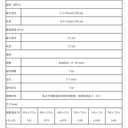
精度
/ MPE3)
最大直径
(1.3+D[mm]/100) μm
长度
(3.9+L[mm]/100) μm
重复精度
(4s)4)
最大直径
0.5 μm
长度
2.5 μm
速度
测量
自动优化
: 10 –80 mm/s
旋转测量
1 rps
定位
175 mm
/s
旋转定位
1 rps
测量时间
取决于测量项目的类型和数量 – 较典型的是
3 ... 30 s
尺寸
[mm]
测量系统
[W
690 x 570 x
690 x 570 x
690 x 570
700 x 750 x
700 x 750
700 x 750 x
x D x H]
920
1070
x1070
1190
x1490
1490