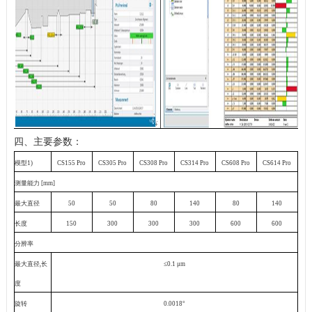
四、主要参数：
模型
1)
CS155 Pro
CS305 Pro
CS308 Pro
CS314 Pro
CS608 Pro
CS614 Pro
测量能力
[mm]
最大直径
50
50
80
140
80
140
长度
150
300
300
300
600
600
分辨率
最大直径
,
长
≤0.1 μm
度
旋转
0.0018°