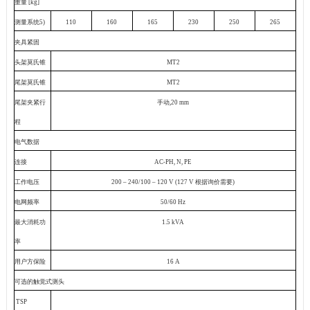
重量
[kg]
测量系统
5)
110
160
165
230
250
265
夹具紧固
头架莫氏锥
MT2
尾架莫氏锥
MT2
尾架夹紧行
手动
,20 mm
程
电气数据
连接
AC-PH, N, PE
工作电压
200 – 240/100 – 120 V (127 V
根据询价需要
)
电网频率
50/60 Hz
最大消耗功
1.5 kVA
率
用户方保险
16 A
可选的触觉式测头
TSP