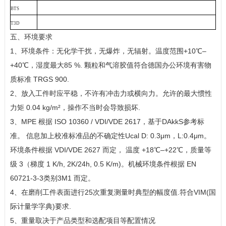
BTS
T3D
五、环境要求
1、环境条件：无化学干扰，无爆炸，无辐射。温度范围
+10
℃
–
+40
℃
，湿度最大85 %.
颗粒和气溶胶值符合德国办公环境有害物
质标准
TRGS 900.
2、放入工件时应平稳，不许有冲击力或横向力。允许的最大惯性
力矩
0.04 kg/m²
，操作不当时会导致损坏
.
3、
MPE
根据
ISO 10360 / VDI/VDE 2617
，基于
DAkkS
参考标
准。 信息加上校准标准品的不确定性
Ucal D: 0.3μm
，
L:0.4μm
。
环境条件根据
VDI/VDE 2627
而定， 温度
+18
℃
–+22
℃
，质量等
级 3
（梯度
1 K/h, 2K/24h, 0.5 K/m)
。机械环境条件根据
EN
60721-3-3
类别
3M
1
而定。
4、在磨削工件表面进行
25
次重复测量时典型的幅度值
.
符合
VIM(
国
际计量学字典
)
要求
.
5、重量取决于产品类型和选配项目等配置情况