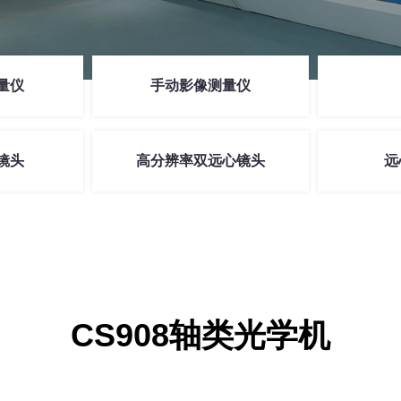
量仪
手动影像测量仪
镜头
高分辨率双远心镜头
远
CS908轴类光学机